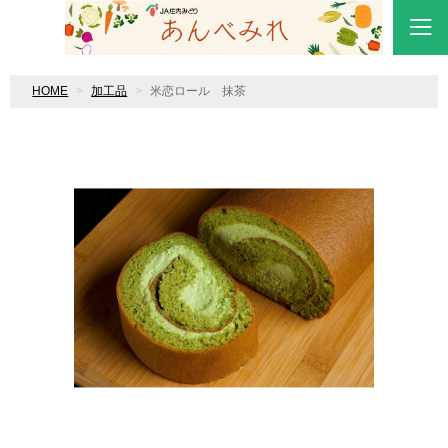
HOME
加工品
米恋ロール 抹茶