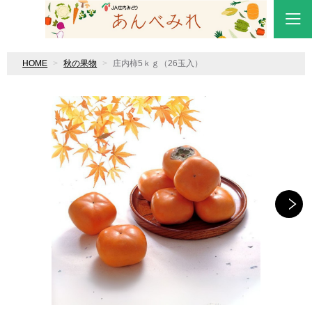
HOME
秋の果物
庄内柿5ｋｇ（26玉入）